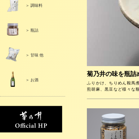
＞ 調味料
＞ 瓶詰
＞ 甘味 他
菊乃井の味を瓶詰
＞ お酒
ふりかけ、ちりめん鞍馬
煎胡麻、黒豆など様々な