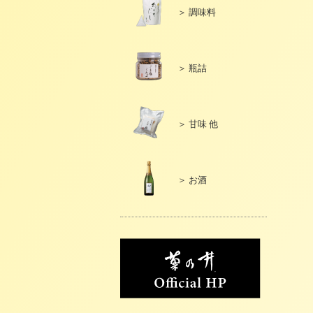
＞ 調味料
＞ 瓶詰
＞ 甘味 他
＞ お酒