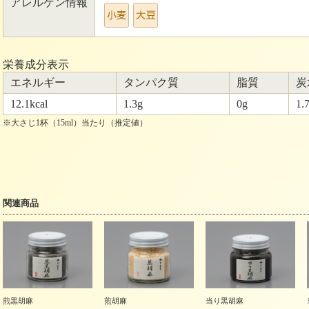
アレルゲン情報
栄養成分表示
エネルギー
タンパク質
脂質
炭
12.1kcal
1.3g
0g
1.
※大さじ1杯（15ml）当たり（推定値）
関連商品
煎黒胡麻
煎胡麻
当り黒胡麻