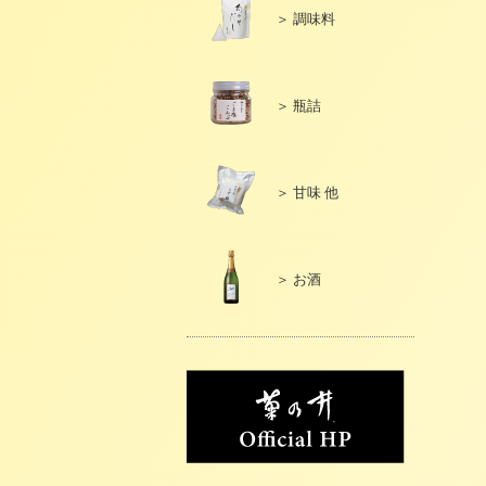
＞ 調味料
＞ 瓶詰
＞ 甘味 他
＞ お酒