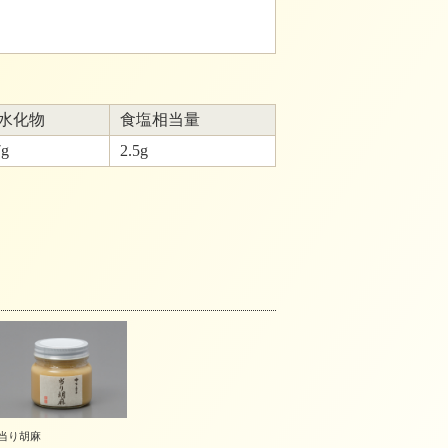
水化物
食塩相当量
7g
2.5g
当り胡麻